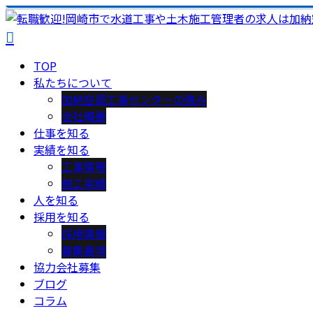
TOP
私たちについて
加納空調工事センターの強み
会社概要
仕事を知る
実績を知る
工事情報
施工実績
人を知る
採用を知る
採用情報
募集要項
協力会社募集
ブログ
コラム