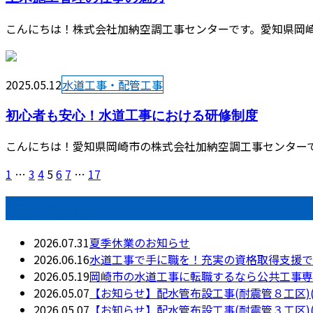
こんにちは！株式会社加納空調工事センターです。愛知県岡崎
2025.05.12
水道工事・配管工事
初心者も安心！水道工事における研修制度
こんにちは！愛知県岡崎市の株式会社加納空調工事センターで
1
…
3
4
5
6
7
…
17
最近の投稿
2026.07.31
夏季休業のお知らせ
2026.06.16
水道工事で手に職を！充実の資格取得支援で
2026.05.19
岡崎市の水道工事に転職するなら公共工事専
2026.05.07
【お知らせ】配水管布設工事(耐震管８工区)
2026.05.07
【お知らせ】配水管布設工事(耐震管３工区)