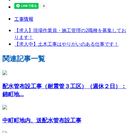
工事情報
【求人】現場作業員・施工管理の2職種を募集してお
ります！
【求人中】土木工事はやりがいのある仕事です！
関連記事一覧
配水管布設工事（耐震管３工区）（週休２日）：
錦町地...
中町町地内、送配水管布設工事