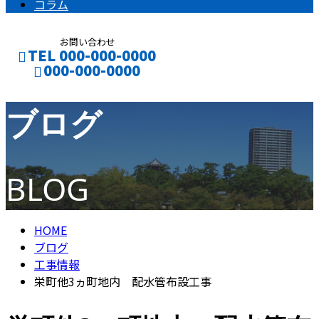
コラム
お問い合わせ
TEL 000-000-0000
000-000-0000
ブログ
CONTACT
ENTRY
BLOG
HOME
ブログ
工事情報
栄町他3ヵ町地内 配水管布設工事