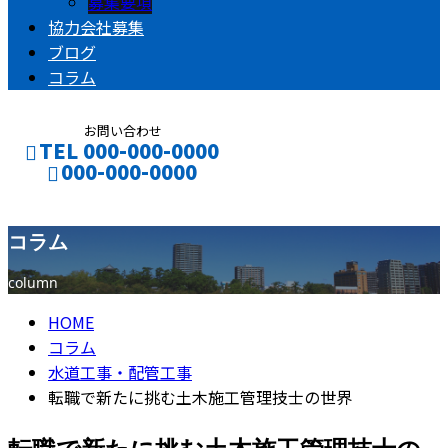
募集要項
協力会社募集
ブログ
コラム
お問い合わせ
TEL 000-000-0000
000-000-0000
コラム
CONTACT
ENTRY
column
HOME
コラム
水道工事・配管工事
転職で新たに挑む土木施工管理技士の世界