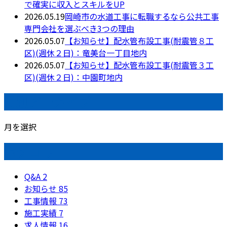
で確実に収入とスキルをUP
2026.05.19
岡崎市の水道工事に転職するなら公共工事
専門会社を選ぶべき3つの理由
2026.05.07
【お知らせ】配水管布設工事(耐震管８工
区)(週休２日)：竜美台一丁目地内
2026.05.07
【お知らせ】配水管布設工事(耐震管３工
区)(週休２日)：中園町地内
月別アーカイブ
月を選択
カテゴリー
Q&A
2
お知らせ
85
工事情報
73
施工実績
7
求人情報
16