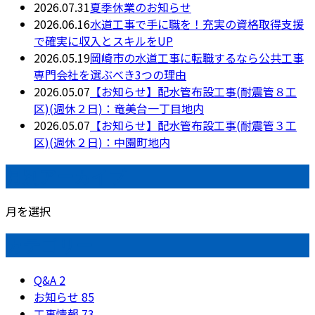
2026.07.31
夏季休業のお知らせ
2026.06.16
水道工事で手に職を！充実の資格取得支援
で確実に収入とスキルをUP
2026.05.19
岡崎市の水道工事に転職するなら公共工事
専門会社を選ぶべき3つの理由
2026.05.07
【お知らせ】配水管布設工事(耐震管８工
区)(週休２日)：竜美台一丁目地内
2026.05.07
【お知らせ】配水管布設工事(耐震管３工
区)(週休２日)：中園町地内
月別アーカイブ
月を選択
カテゴリー
Q&A
2
お知らせ
85
工事情報
73