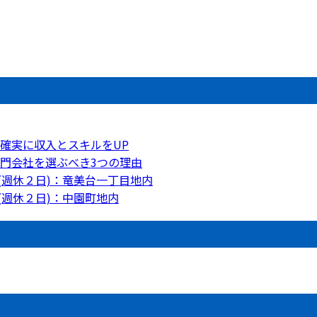
確実に収入とスキルをUP
門会社を選ぶべき3つの理由
(週休２日)：竜美台一丁目地内
(週休２日)：中園町地内