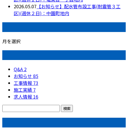
2026.05.07
【お知らせ】配水管布設工事(耐震管３工
区)(週休２日)：中園町地内
月別アーカイブ
月を選択
カテゴリー
Q&A
2
お知らせ
85
工事情報
73
施工実績
7
求人情報
16
コラム