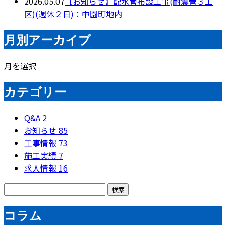
2026.05.07
【お知らせ】配水管布設工事(耐震管３工
区)(週休２日)：中園町地内
月別アーカイブ
月を選択
カテゴリー
Q&A
2
お知らせ
85
工事情報
73
施工実績
7
求人情報
16
コラム